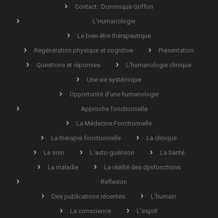
Contact : Dominique Griffon
L’Humanologie
Le bien-être thérapeutique
Régénération physique et cognitive
Présentation
Questions et réponses
L’humanologie clinique
Une vie systémique
Opportunité d’une humanologie
Approche fonctionnelle
La Médecine Fonctionnelle
La thérapie fonctionnelle
La clinique
Le soin
L’auto-guérison
La Santé
La maladie
La réalité des dysfonctions
Reflexion
Des publications récentes
L’humain
La conscience
L’esprit