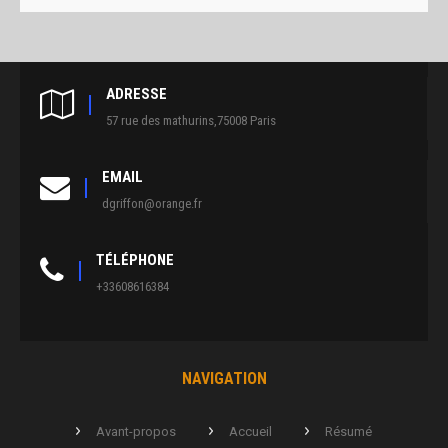
ADRESSE
57 rue des mathurins,75008 Paris
EMAIL
dgriffon@orange.fr
TÉLÉPHONE
+33608616384
NAVIGATION
Avant-propos
Accueil
Résumé