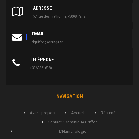
ADRESSE
57 rue des mathurins,75008 Paris
EMAIL
dgriffon@orange.fr
TÉLÉPHONE
+33608616384
NAVIGATION
Avant-propos
Accueil
Résumé
Contact : Dominique Griffon
L’Humanologie