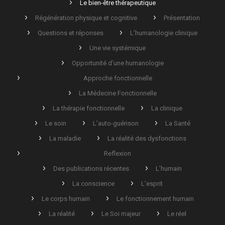
Le bien-être thérapeutique
Régénération physique et cognitive
Présentation
Questions et réponses
L’humanologie clinique
Une vie systémique
Opportunité d’une humanologie
Approche fonctionnelle
La Médecine Fonctionnelle
La thérapie fonctionnelle
La clinique
Le soin
L’auto-guérison
La Santé
La maladie
La réalité des dysfonctions
Reflexion
Des publications récentes
L’humain
La conscience
L’esprit
Le corps humain
Le fonctionnement humain
La réalité
Le Soi majeur
Le réel