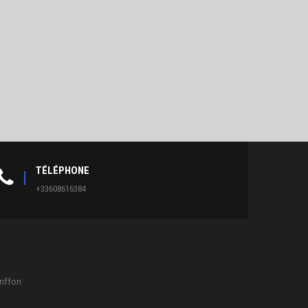
TÉLÉPHONE
+33608616384
riffon