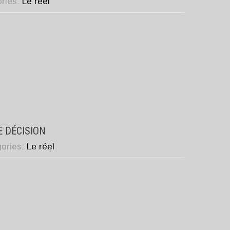
ories:
Le réel
E DÉCISION
gories:
Le réel