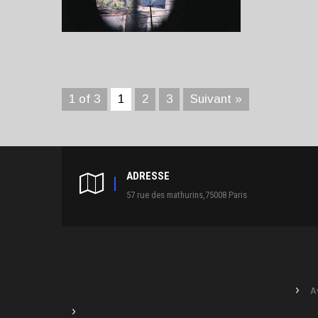
1 of 3
1
2
3
Suivant »
ADRESSE
57 rue des mathurins,75008 Paris
A