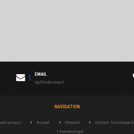
EMAIL
dgriffon@orange.fr
NAVIGATION
vant-propos
Accueil
Résumé
Contact : Dominique G
L’Humanologie