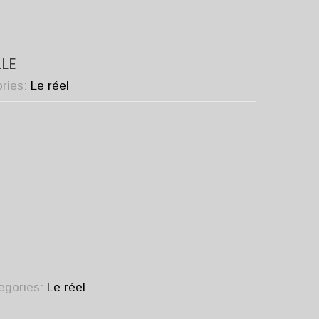
LLE
ories:
Le réel
tegories:
Le réel