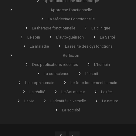
Opportunité d’une humanologie
Approche fonctionnelle
La Médecine Fonctionnelle
La thérapie fonctionnelle
La clinique
Le soin
L’auto-guérison
La Santé
La maladie
La réalité des dysfonctions
Reflexion
Des publications récentes
L’humain
La conscience
L’esprit
Le corps humain
Le fonctionnement humain
La réalité
Le Soi majeur
Le réel
La vie
L’identité universelle
La nature
La société