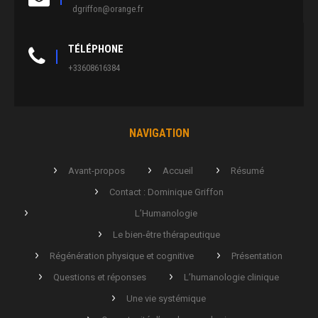
dgriffon@orange.fr
TÉLÉPHONE
+33608616384
NAVIGATION
Avant-propos
Accueil
Résumé
Contact : Dominique Griffon
L’Humanologie
Le bien-être thérapeutique
Régénération physique et cognitive
Présentation
Questions et réponses
L’humanologie clinique
Une vie systémique