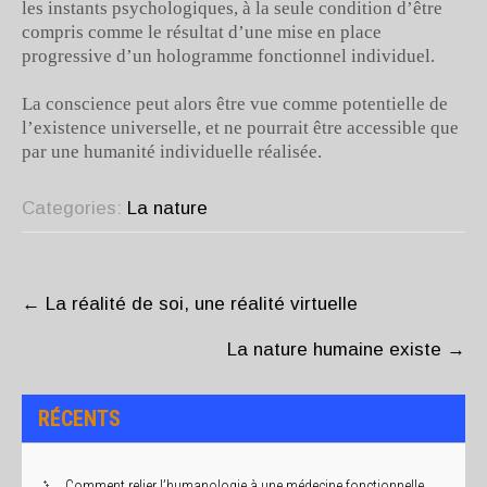
les instants psychologiques, à la seule condition d’être
compris comme le résultat d’une mise en place
progressive d’un hologramme fonctionnel individuel.
La conscience peut alors être vue comme potentielle de
l’existence universelle, et ne pourrait être accessible que
par une humanité individuelle réalisée.
Categories:
La nature
POST
NAVIGATION
←
La réalité de soi, une réalité virtuelle
La nature humaine existe
→
RÉCENTS
Comment relier l’humanologie à une médecine fonctionnelle