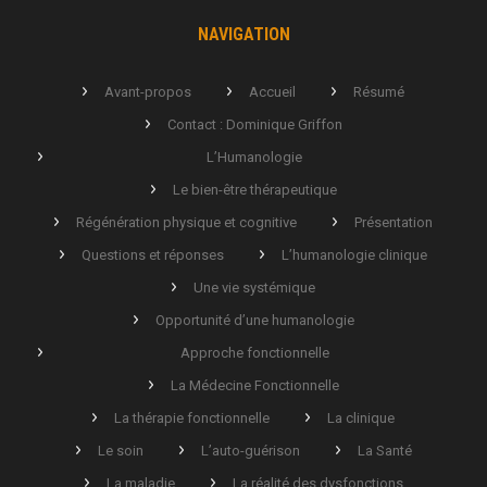
NAVIGATION
Avant-propos
Accueil
Résumé
Contact : Dominique Griffon
L’Humanologie
Le bien-être thérapeutique
Régénération physique et cognitive
Présentation
Questions et réponses
L’humanologie clinique
Une vie systémique
Opportunité d’une humanologie
Approche fonctionnelle
La Médecine Fonctionnelle
La thérapie fonctionnelle
La clinique
Le soin
L’auto-guérison
La Santé
La maladie
La réalité des dysfonctions