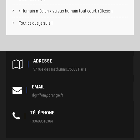
« Humain médian » versus humain tout court, réflexion
Tout ce que je suis !
ADRESSE
57 rue des mathurins,75008 Paris
EMAIL
dgriffon@orange.fr
TÉLÉPHONE
+33608616384