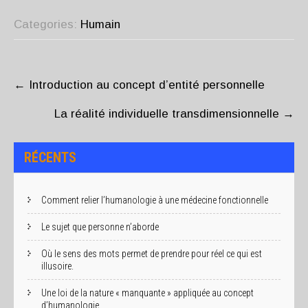
Categories:
Humain
POST
NAVIGATION
←
Introduction au concept d’entité personnelle
La réalité individuelle transdimensionnelle
→
RÉCENTS
Comment relier l’humanologie à une médecine fonctionnelle
Le sujet que personne n’aborde
Où le sens des mots permet de prendre pour réel ce qui est
illusoire.
Une loi de la nature « manquante » appliquée au concept
d’humanologie