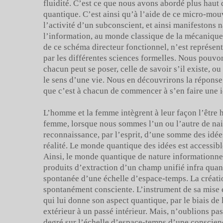
fluidité. C’est ce que nous avons abordé plus haut d
quantique. C’est ainsi qu’à l’aide de ce micro-mo
l’activité d’un subconscient, et ainsi manifestons
l’information, au monde classique de la mécanique 
de ce schéma directeur fonctionnel, n’est représent
par les différentes sciences formelles. Nous pouvo
chacun peut se poser, celle de savoir s’il existe, 
le sens d’une vie. Nous en découvrirons la réponse à
que c’est à chacun de commencer à s’en faire une i
L’homme et la femme intègrent à leur façon l’êtr
femme, lorsque nous sommes l’un ou l’autre de nai
reconnaissance, par l’esprit, d’une somme des idées
réalité. Le monde quantique des idées est accessi
Ainsi, le monde quantique de nature informationnell
produits d’extraction d’un champ unifié infra quan
spontanée d’une échelle d’espace-temps. La créatio
spontanément consciente. L’instrument de sa mise 
qui lui donne son aspect quantique, par le biais de 
extérieur à un passé intérieur. Mais, n’oublions p
degré sur l’échelle d’espace-temps d’une conscienc