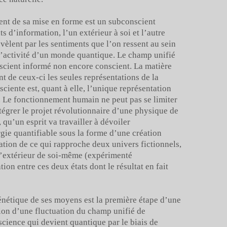
ment de sa mise en forme est un subconscient
 d’information, l’un extérieur à soi et l’autre
évèlent par les sentiments que l’on ressent au sein
l’activité d’un monde quantique. Le champ unifié
scient informé non encore conscient. La matière
t de ceux-ci les seules représentations de la
ciente est, quant à elle, l’unique représentation
. Le fonctionnement humain ne peut pas se limiter
ntégrer le projet révolutionnaire d’une physique de
 qu’un esprit va travailler à dévoiler
gie quantifiable sous la forme d’une création
ation de ce qui rapproche deux univers fictionnels,
 l’extérieur de soi-même (expérimenté
ion entre ces deux états dont le résultat en fait
génétique de ses moyens est la première étape d’une
tion d’une fluctuation du champ unifié de
science qui devient quantique par le biais de