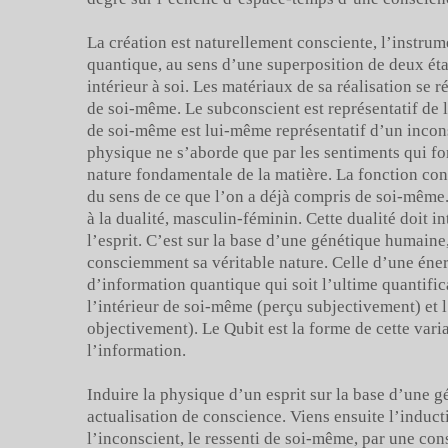
La création est naturellement consciente, l’instru
quantique, au sens d’une superposition de deux états
intérieur à soi. Les matériaux de sa réalisation se r
de soi-même. Le subconscient est représentatif de 
de soi-même est lui-même représentatif d’un incon
physique ne s’aborde que par les sentiments qui fon
nature fondamentale de la matière. La fonction cons
du sens de ce que l’on a déjà compris de soi-même
à la dualité, masculin-féminin. Cette dualité doit i
l’esprit. C’est sur la base d’une génétique humaine,
consciemment sa véritable nature. Celle d’une éner
d’information quantique qui soit l’ultime quantific
l’intérieur de soi-même (perçu subjectivement) et
objectivement). Le Qubit est la forme de cette variat
l’information.
Induire la physique d’un esprit sur la base d’une 
actualisation de conscience. Viens ensuite l’induc
l’inconscient, le ressenti de soi-même, par une con