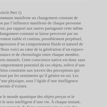
rticle Part 1)
commune manifeste un changement constant de
on par l’influence manifeste de chaque personne
e, par rapport aux autres partageant cette même
 changement constant se laisse percevoir par un
ment stable et continu, possiblement perpétuel,
mpression d’un comportement fluide et naturel de
 Nous voici au cœur de la génération d’un espace-
distance et de chronologie entre chaque membre,
orts mutuels. Cette conscience native est donc sans
 comportement potentiel de ces objets, relève d’une
 bien construite aux travers des perceptions qui
out par les sentiments qu’il génère en soi. Les
d’une physique, sous l’égide d’une intelligence
permis d’exister.
e le monde quantique des objets perçus et le
le sens intelligent d’une vie. À chaque instant,