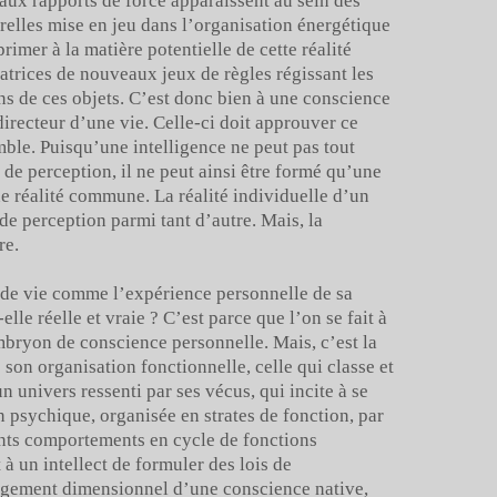
aux rapports de force apparaissent au sein des
urelles mise en jeu dans l’organisation énergétique
rimer à la matière potentielle de cette réalité
trices de nouveaux jeux de règles régissant les
ons de ces objets. C’est donc bien à une conscience
recteur d’une vie. Celle-ci doit approuver ce
mble. Puisqu’une intelligence ne peut pas tout
s de perception, il ne peut ainsi être formé qu’une
e réalité commune. La réalité individuelle d’un
de perception parmi tant d’autre. Mais, la
re.
e de vie comme l’expérience personnelle de sa
lle réelle et vraie ? C’est parce que l’on se fait à
embryon de conscience personnelle. Mais, c’est la
son organisation fonctionnelle, celle qui classe et
 univers ressenti par ses vécus, qui incite à se
on psychique, organisée en strates de fonction, par
rents comportements en cycle de fonctions
à un intellect de formuler des lois de
gagement dimensionnel d’une conscience native,