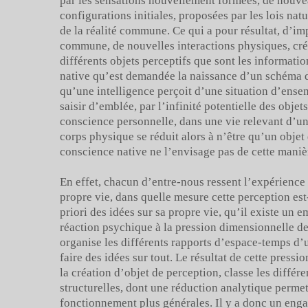
par les sensations nouvellement formées, de nouve
configurations initiales, proposées par les lois nat
de la réalité commune. Ce qui a pour résultat, d’imp
commune, de nouvelles interactions physiques, créa
différents objets perceptifs que sont les informati
native qu’est demandée la naissance d’un schéma di
qu’une intelligence perçoit d’une situation d’ense
saisir d’emblée, par l’infinité potentielle des objet
conscience personnelle, dans une vie relevant d’un
corps physique se réduit alors à n’être qu’un objet 
conscience native ne l’envisage pas de cette maniè
En effet, chacun d’entre-nous ressent l’expérienc
propre vie, dans quelle mesure cette perception est-e
priori des idées sur sa propre vie, qu’il existe un 
réaction psychique à la pression dimensionnelle de 
organise les différents rapports d’espace-temps d’un
faire des idées sur tout. Le résultat de cette pressi
la création d’objet de perception, classe les diffé
structurelles, dont une réduction analytique permet 
fonctionnement plus générales. Il y a donc un en