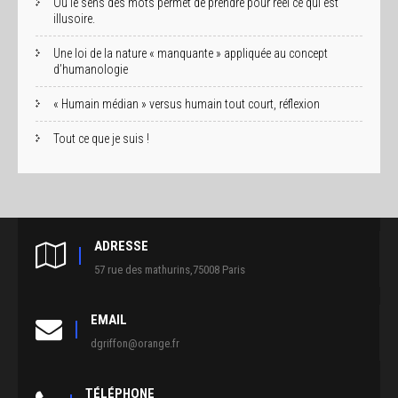
Où le sens des mots permet de prendre pour réel ce qui est
illusoire.
Une loi de la nature « manquante » appliquée au concept
d’humanologie
« Humain médian » versus humain tout court, réflexion
Tout ce que je suis !
ADRESSE
57 rue des mathurins,75008 Paris
EMAIL
dgriffon@orange.fr
TÉLÉPHONE