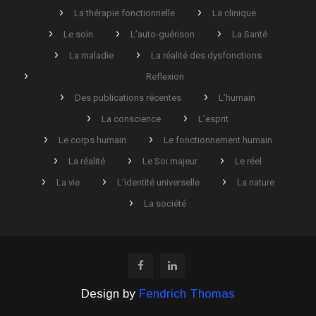
La thérapie fonctionnelle
La clinique
Le soin
L’auto-guérison
La Santé
La maladie
La réalité des dysfonctions
Reflexion
Des publications récentes
L’humain
La conscience
L’esprit
Le corps humain
Le fonctionnement humain
La réalité
Le Soi majeur
Le réel
La vie
L’identité universelle
La nature
La société
Design by
Fendrich Thomas