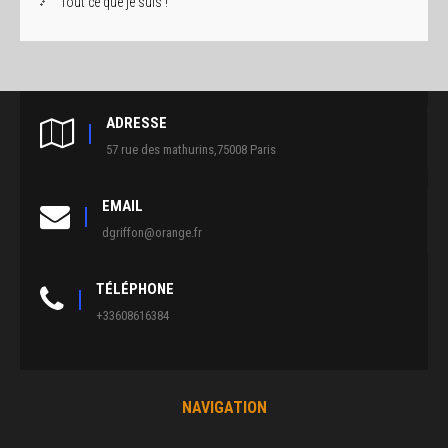
Tout ce que je suis !
ADRESSE
57 rue des mathurins,75008 Paris
EMAIL
dgriffon@orange.fr
TÉLÉPHONE
+33608616384
NAVIGATION