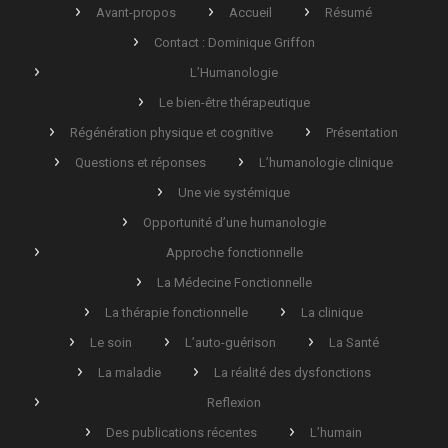
Avant-propos
Accueil
Résumé
Contact : Dominique Griffon
L’Humanologie
Le bien-être thérapeutique
Régénération physique et cognitive
Présentation
Questions et réponses
L’humanologie clinique
Une vie systémique
Opportunité d’une humanologie
Approche fonctionnelle
La Médecine Fonctionnelle
La thérapie fonctionnelle
La clinique
Le soin
L’auto-guérison
La Santé
La maladie
La réalité des dysfonctions
Reflexion
Des publications récentes
L’humain