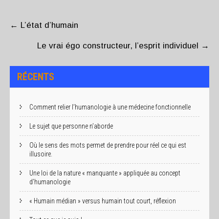
POST
NAVIGATION
←
L’état d’humain
Le vrai égo constructeur, l’esprit individuel
→
RÉCENTS
Comment relier l’humanologie à une médecine fonctionnelle
Le sujet que personne n’aborde
Où le sens des mots permet de prendre pour réel ce qui est
illusoire.
Une loi de la nature « manquante » appliquée au concept
d’humanologie
« Humain médian » versus humain tout court, réflexion