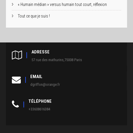
« Humain médian » versus humain tout court, réflexion
Tout ce que je suis !
ADRESSE
57 rue des mathurins,75008 Paris
EMAIL
dgriffon@orange.fr
TÉLÉPHONE
+33608616384