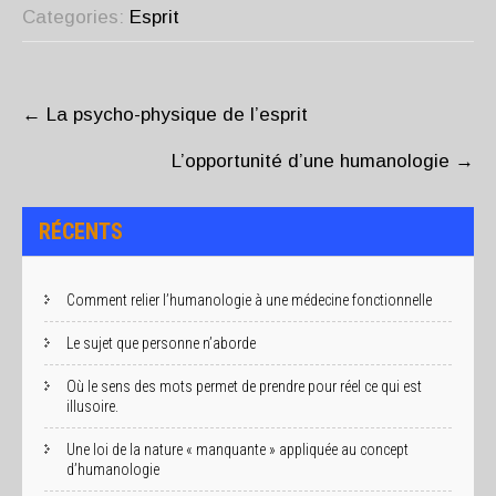
Categories:
Esprit
POST
NAVIGATION
←
La psycho-physique de l’esprit
L’opportunité d’une humanologie
→
RÉCENTS
Comment relier l’humanologie à une médecine fonctionnelle
Le sujet que personne n’aborde
Où le sens des mots permet de prendre pour réel ce qui est
illusoire.
Une loi de la nature « manquante » appliquée au concept
d’humanologie