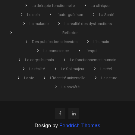
La thérapie fonctionnelle
La clinique
Le soin
L’auto-guérison
La Santé
La maladie
La réalité des dysfonctions
Reflexion
Des publications récentes
L’humain
La conscience
L’esprit
Le corps humain
Le fonctionnement humain
La réalité
Le Soi majeur
Le réel
La vie
L’identité universelle
La nature
La société
Design by
Fendrich Thomas