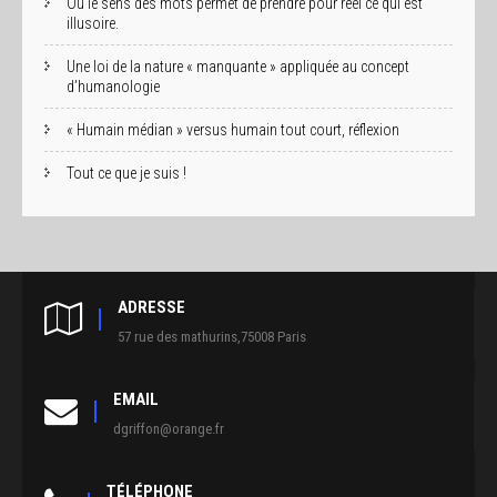
Où le sens des mots permet de prendre pour réel ce qui est
illusoire.
Une loi de la nature « manquante » appliquée au concept
d’humanologie
« Humain médian » versus humain tout court, réflexion
Tout ce que je suis !
ADRESSE
57 rue des mathurins,75008 Paris
EMAIL
dgriffon@orange.fr
TÉLÉPHONE