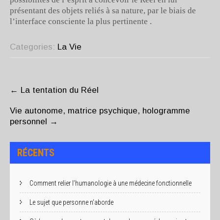
présentant des objets reliés à sa nature, par le biais de
l’interface consciente la plus pertinente .
Categories:
La Vie
POST
NAVIGATION
←
La tentation du Réel
Vie autonome, matrice psychique, hologramme
personnel
→
RÉCENTS
Comment relier l’humanologie à une médecine fonctionnelle
Le sujet que personne n’aborde