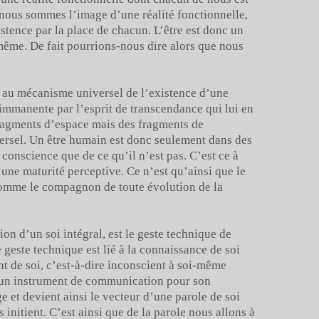
 nous sommes l’image d’une réalité fonctionnelle,
istence par la place de chacun. L’être est donc un
même. De fait pourrions-nous dire alors que nous
e au mécanisme universel de l’existence d’une
e immanente par l’esprit de transcendance qui lui en
ragments d’espace mais des fragments de
ersel. Un être humain est donc seulement dans des
 conscience que de ce qu’il n’est pas. C’est ce à
ne maturité perceptive. Ce n’est qu’ainsi que le
 comme le compagnon de toute évolution de la
on d’un soi intégral, est le geste technique de
geste technique est lié à la connaissance de soi
nt de soi, c’est-à-dire inconscient à soi-même
s un instrument de communication pour son
ge et devient ainsi le vecteur d’une parole de soi
initient. C’est ainsi que de la parole nous allons à