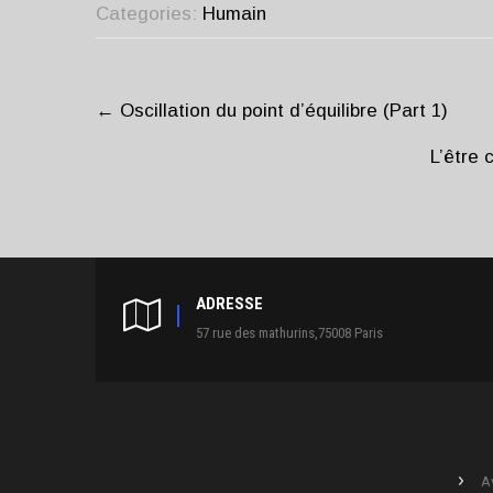
Categories:
Humain
POST
NAVIGATION
←
Oscillation du point d’équilibre (Part 1)
L’être
ADRESSE
57 rue des mathurins,75008 Paris
A