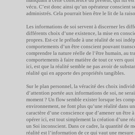
manquant à cette conscience du présent, qui lui es
vécu. C’est donc ainsi qu’un opérateur conscient se
administrés. Cela pourrait bien être le lit de la rais
Les informations de soi servent à discerner les diff
différents choix d’une existence, la mise en consci
propres. Est-ce le prélude à une réalité de soi indé
comportements d’un être conscient pouvant transcen
comprendre la nature réelle de l’être humain, au tr
comportements à faire matière de tout ce vers quoi 
ici, est que la réalité semble ne pas avoir de subst
réalité qui en apporte des propriétés tangibles.
Sur le plan personnel, la véracité des choix individ
d’attention portée aux informations de soi, ne serai
moment ? Un flow semble exister lorsque les comp
environnement, ne font plus qu’une réalité dans une
caractère d’une conscience que d’amener un être à
opérer ici, est tout simplement la création d’une ré
un Soi inconscient. Dans ce cadre, la quantité de 
réalité est l’information de ce qui vaut une mesure 