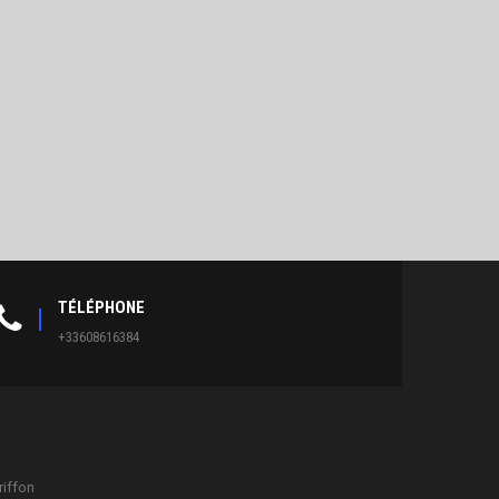
TÉLÉPHONE
+33608616384
riffon