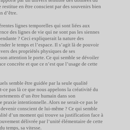
t apporté par un univers sensible des données du
 restitue en être conscient par des souvenirs bien
on d’être.
érentes lignes temporelles qui sont liées aux
ence des lignes de vie qui ne sont pas les siennes
pendante ? Ceci expliquerait la nature des
der le temps et l’espace. Il s’agit là de pouvoir
avers des propriétés physiques de ses
son attention le porte. Ce qui semble se dévoiler
ance concrète et que ce n’est que l’usage de cette
uels semble être guidée par la seule qualité
t-ce pas là ce que nous appelons la créativité du
ortements d’un être humain dans son
 praxie intentionnelle. Alors ne serait-ce pas le
 devenir conscient de lui-même ? Ce qui semble
alité d’un moment qui trouve sa justification face à
mouvement délivrée par l’unité élémentaire de cette
du temps, sa vitesse.