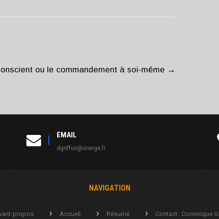
 conscient ou le commandement à soi-même
→
EMAIL
dgriffon@orange.fr
NAVIGATION
vant-propos
Accueil
Résumé
Contact : Dominique G