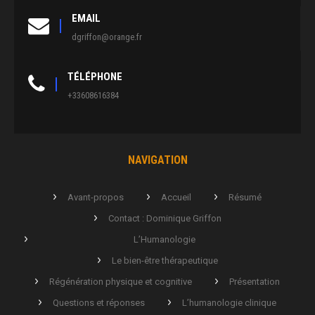
EMAIL
dgriffon@orange.fr
TÉLÉPHONE
+33608616384
NAVIGATION
Avant-propos
Accueil
Résumé
Contact : Dominique Griffon
L’Humanologie
Le bien-être thérapeutique
Régénération physique et cognitive
Présentation
Questions et réponses
L’humanologie clinique