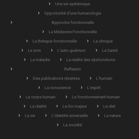
Une vie systémique
Opportunité d’une humanologie
Approche fonctionnelle
La Médecine Fonctionnelle
La thérapie fonctionnelle
La clinique
Le soin
L’auto-guérison
La Santé
La maladie
La réalité des dysfonctions
Reflexion
Des publications récentes
L’humain
La conscience
L’esprit
Le corps humain
Le fonctionnement humain
La réalité
Le Soi majeur
Le réel
La vie
L’identité universelle
La nature
La société