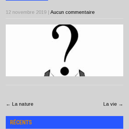
12 novembre 2019
|
Aucun commentaire
POST
NAVIGATION
←
La nature
La vie
→
RÉCENTS