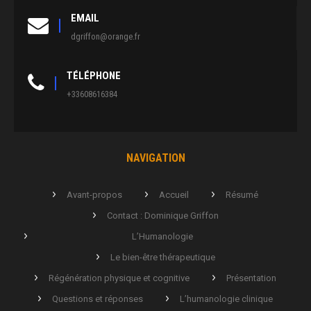
EMAIL
dgriffon@orange.fr
TÉLÉPHONE
+33608616384
NAVIGATION
Avant-propos
Accueil
Résumé
Contact : Dominique Griffon
L’Humanologie
Le bien-être thérapeutique
Régénération physique et cognitive
Présentation
Questions et réponses
L’humanologie clinique