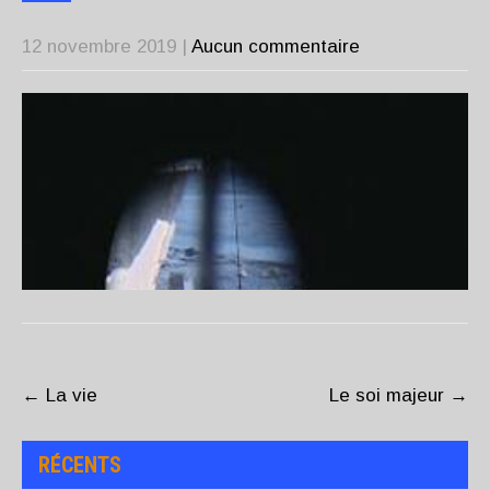
12 novembre 2019
|
Aucun commentaire
POST
NAVIGATION
←
La vie
Le soi majeur
→
RÉCENTS