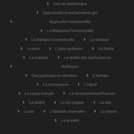
Une vie systémique
Opportunité d’une humanologie
Approche fonctionnelle
La Médecine Fonctionnelle
La thérapie fonctionnelle
La clinique
Le soin
L’auto-guérison
La Santé
La maladie
La réalité des dysfonctions
Reflexion
Des publications récentes
L’humain
La conscience
L’esprit
Le corps humain
Le fonctionnement humain
La réalité
Le Soi majeur
Le réel
La vie
L’identité universelle
La nature
La société