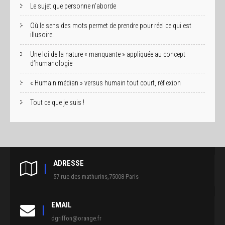
Le sujet que personne n’aborde
Où le sens des mots permet de prendre pour réel ce qui est
illusoire.
Une loi de la nature « manquante » appliquée au concept
d’humanologie
« Humain médian » versus humain tout court, réflexion
Tout ce que je suis !
ADRESSE
57 rue des mathurins,75008 Paris
EMAIL
dgriffon@orange.fr