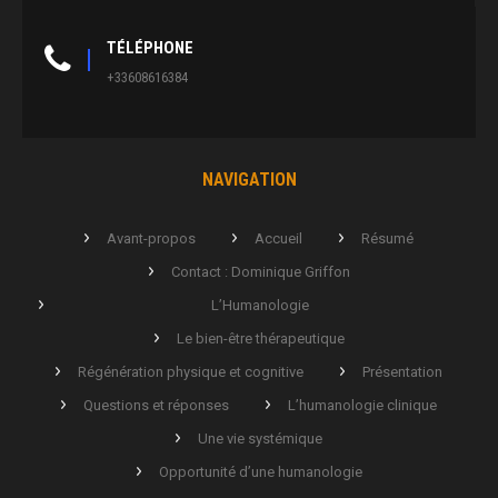
TÉLÉPHONE
+33608616384
NAVIGATION
Avant-propos
Accueil
Résumé
Contact : Dominique Griffon
L’Humanologie
Le bien-être thérapeutique
Régénération physique et cognitive
Présentation
Questions et réponses
L’humanologie clinique
Une vie systémique
Opportunité d’une humanologie