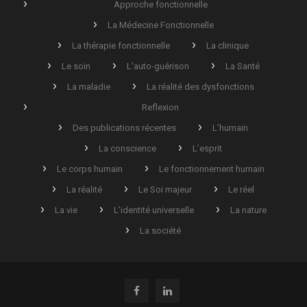
Approche fonctionnelle
La Médecine Fonctionnelle
La thérapie fonctionnelle
La clinique
Le soin
L’auto-guérison
La Santé
La maladie
La réalité des dysfonctions
Reflexion
Des publications récentes
L’humain
La conscience
L’esprit
Le corps humain
Le fonctionnement humain
La réalité
Le Soi majeur
Le réel
La vie
L’identité universelle
La nature
La société