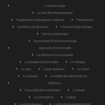
L’Humanologie
Le bien-être thérapeutique
Régénération physique et cognitive
Présentation
Questions et réponses
L’humanologie clinique
Une vie systémique
Opportunité d’une humanologie
Approche fonctionnelle
La Médecine Fonctionnelle
La thérapie fonctionnelle
La clinique
Le soin
L’auto-guérison
La Santé
La maladie
La réalité des dysfonctions
Reflexion
Des publications récentes
L’humain
La conscience
L’esprit
Le corps humain
Le fonctionnement humain