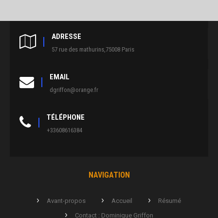
ADRESSE
57 rue des mathurins,75008 Paris
EMAIL
dgriffon@orange.fr
TÉLÉPHONE
+33608616384
NAVIGATION
Avant-propos
Accueil
Résumé
Contact : Dominique Griffon