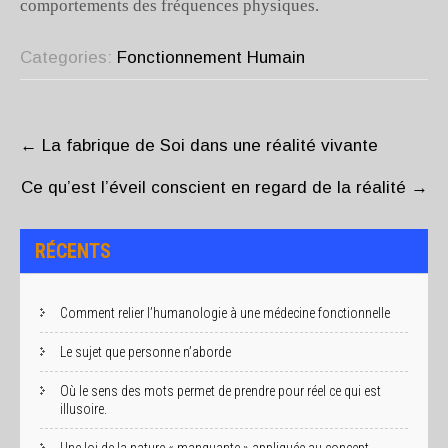
comportements des fréquences physiques.
Categories:
Fonctionnement Humain
POST
NAVIGATION
←
La fabrique de Soi dans une réalité vivante
Ce qu’est l’éveil conscient en regard de la réalité
→
RÉCENTS
Comment relier l’humanologie à une médecine fonctionnelle
Le sujet que personne n’aborde
Où le sens des mots permet de prendre pour réel ce qui est
illusoire.