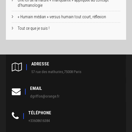
Une loi de la nature « manquante » appliquée au concept
d’humanologie
« Humain médian » versus humain tout court, réflexion
Tout ce que je suis !
ADRESSE
57 rue des mathurins,75008 Paris
EMAIL
dgriffon@orange.fr
TÉLÉPHONE
+33608616384