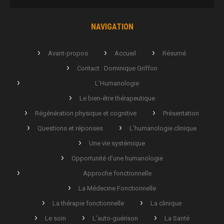
NAVIGATION
Avant-propos
Accueil
Résumé
Contact : Dominique Griffon
L’Humanologie
Le bien-être thérapeutique
Régénération physique et cognitive
Présentation
Questions et réponses
L’humanologie clinique
Une vie systémique
Opportunité d’une humanologie
Approche fonctionnelle
La Médecine Fonctionnelle
La thérapie fonctionnelle
La clinique
Le soin
L’auto-guérison
La Santé