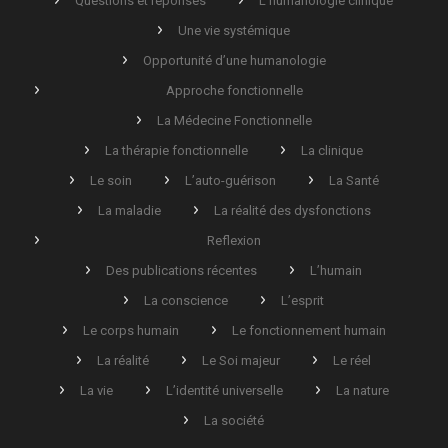
Questions et réponses
L’humanologie clinique
Une vie systémique
Opportunité d’une humanologie
Approche fonctionnelle
La Médecine Fonctionnelle
La thérapie fonctionnelle
La clinique
Le soin
L’auto-guérison
La Santé
La maladie
La réalité des dysfonctions
Reflexion
Des publications récentes
L’humain
La conscience
L’esprit
Le corps humain
Le fonctionnement humain
La réalité
Le Soi majeur
Le réel
La vie
L’identité universelle
La nature
La société