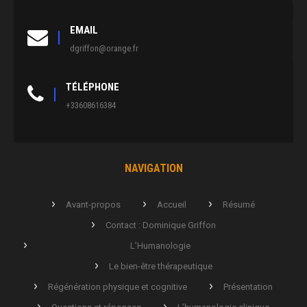
EMAIL
dgriffon@orange.fr
TÉLÉPHONE
+33608616384
NAVIGATION
Avant-propos
Accueil
Résumé
Contact : Dominique Griffon
L’Humanologie
Le bien-être thérapeutique
Régénération physique et cognitive
Présentation