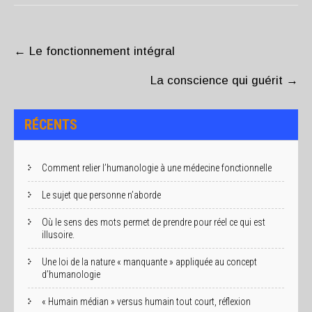
POST
NAVIGATION
←
Le fonctionnement intégral
La conscience qui guérit
→
RÉCENTS
Comment relier l’humanologie à une médecine fonctionnelle
Le sujet que personne n’aborde
Où le sens des mots permet de prendre pour réel ce qui est
illusoire.
Une loi de la nature « manquante » appliquée au concept
d’humanologie
« Humain médian » versus humain tout court, réflexion