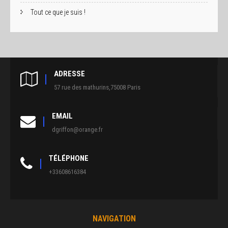
Tout ce que je suis !
ADRESSE
57 rue des mathurins,75008 Paris
EMAIL
dgriffon@orange.fr
TÉLÉPHONE
+33608616384
NAVIGATION