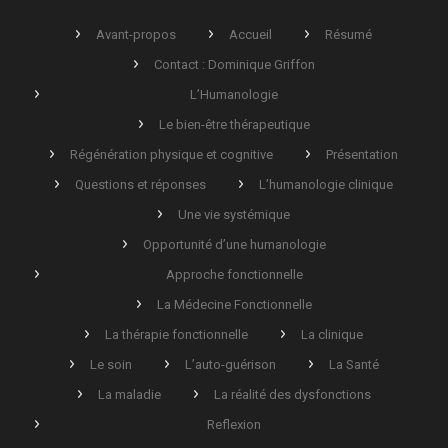
Avant-propos
Accueil
Résumé
Contact : Dominique Griffon
L’Humanologie
Le bien-être thérapeutique
Régénération physique et cognitive
Présentation
Questions et réponses
L’humanologie clinique
Une vie systémique
Opportunité d’une humanologie
Approche fonctionnelle
La Médecine Fonctionnelle
La thérapie fonctionnelle
La clinique
Le soin
L’auto-guérison
La Santé
La maladie
La réalité des dysfonctions
Reflexion