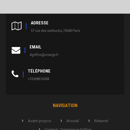
ADRESSE
57 rue des mathurins,75008 Paris
EMAIL
dgriffon@orange.fr
TÉLÉPHONE
+33608616384
NAVIGATION
Avant-propos
Accueil
Résumé
Contact : Dominique Griffon