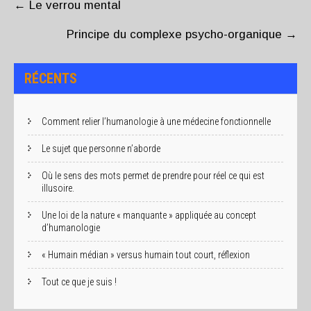
NAVIGATION
←
Le verrou mental
Principe du complexe psycho-organique
→
RÉCENTS
Comment relier l’humanologie à une médecine fonctionnelle
Le sujet que personne n’aborde
Où le sens des mots permet de prendre pour réel ce qui est
illusoire.
Une loi de la nature « manquante » appliquée au concept
d’humanologie
« Humain médian » versus humain tout court, réflexion
Tout ce que je suis !