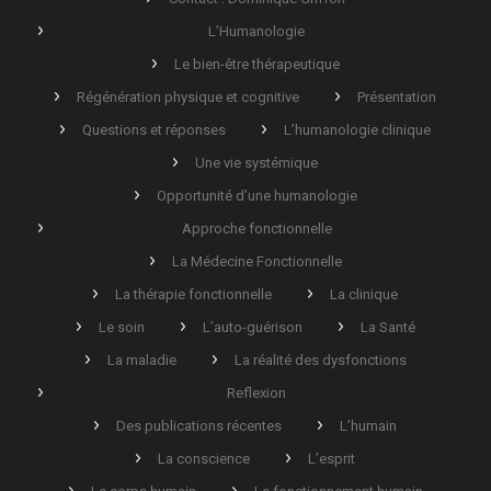
L’Humanologie
Le bien-être thérapeutique
Régénération physique et cognitive
Présentation
Questions et réponses
L’humanologie clinique
Une vie systémique
Opportunité d’une humanologie
Approche fonctionnelle
La Médecine Fonctionnelle
La thérapie fonctionnelle
La clinique
Le soin
L’auto-guérison
La Santé
La maladie
La réalité des dysfonctions
Reflexion
Des publications récentes
L’humain
La conscience
L’esprit