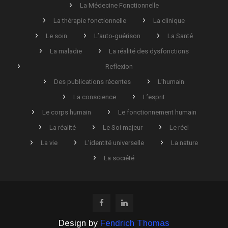
La Médecine Fonctionnelle
La thérapie fonctionnelle
La clinique
Le soin
L’auto-guérison
La Santé
La maladie
La réalité des dysfonctions
Reflexion
Des publications récentes
L’humain
La conscience
L’esprit
Le corps humain
Le fonctionnement humain
La réalité
Le Soi majeur
Le réel
La vie
L’identité universelle
La nature
La société
Design by
Fendrich Thomas