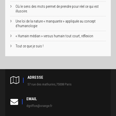
Où le sens des mots permet de prendre pour réel ce qui est
illusoire.
Une loi de la nature « manquante » appliquée au concept
d’humanologie
« Humain médian » versus humain tout court, réflexion
Tout ce que je suis !
ADRESSE
57 rue des mathurins,75008 Paris
EMAIL
dgriffon@orange.fr