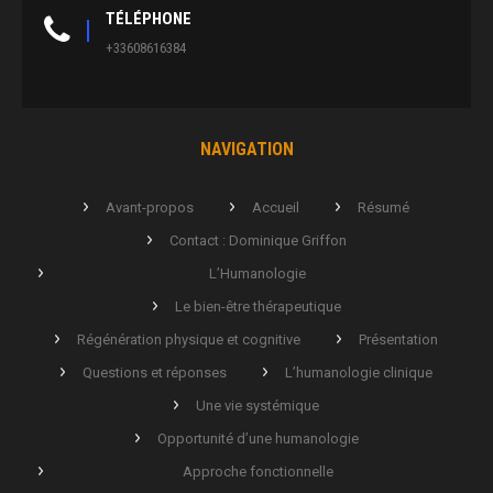
TÉLÉPHONE
+33608616384
NAVIGATION
Avant-propos
Accueil
Résumé
Contact : Dominique Griffon
L’Humanologie
Le bien-être thérapeutique
Régénération physique et cognitive
Présentation
Questions et réponses
L’humanologie clinique
Une vie systémique
Opportunité d’une humanologie
Approche fonctionnelle