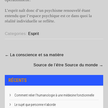
L’esprit naît donc d’un psychisme renouvelé étant
entendu que l’espace psychique est ce dans quoi la
réalité individuelle se reflète.
Categories:
Esprit
POST
NAVIGATION
←
La conscience et sa matière
Source de l’être Source du monde
→
RÉCENTS
Comment relier l’humanologie à une médecine fonctionnelle
Le sujet que personne n’aborde