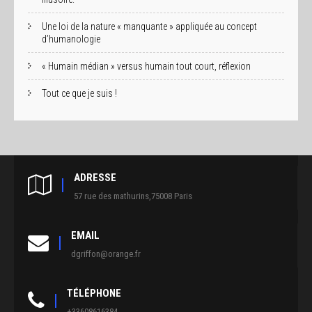
Une loi de la nature « manquante » appliquée au concept
d’humanologie
« Humain médian » versus humain tout court, réflexion
Tout ce que je suis !
ADRESSE
57 rue des mathurins,75008 Paris
EMAIL
dgriffon@orange.fr
TÉLÉPHONE
+33608616384