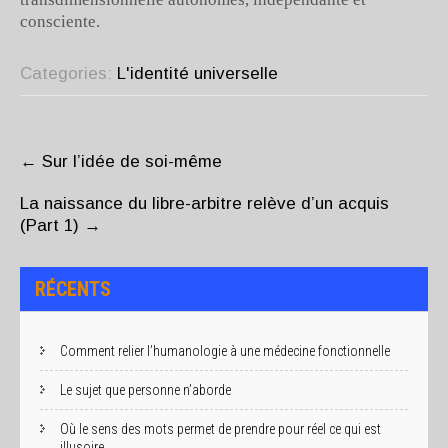
consciente.
Categories:
L'identité universelle
POST
NAVIGATION
←
Sur l’idée de soi-même
La naissance du libre-arbitre relève d’un acquis
(Part 1)
→
RÉCENTS
Comment relier l’humanologie à une médecine fonctionnelle
Le sujet que personne n’aborde
Où le sens des mots permet de prendre pour réel ce qui est
illusoire.