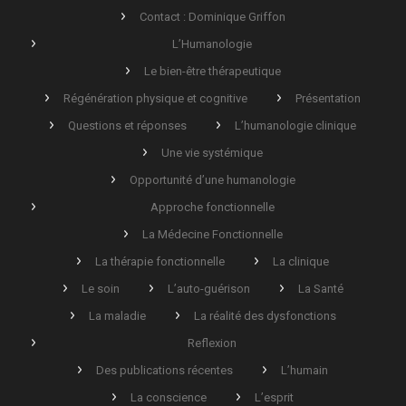
Contact : Dominique Griffon
L’Humanologie
Le bien-être thérapeutique
Régénération physique et cognitive
Présentation
Questions et réponses
L’humanologie clinique
Une vie systémique
Opportunité d’une humanologie
Approche fonctionnelle
La Médecine Fonctionnelle
La thérapie fonctionnelle
La clinique
Le soin
L’auto-guérison
La Santé
La maladie
La réalité des dysfonctions
Reflexion
Des publications récentes
L’humain
La conscience
L’esprit