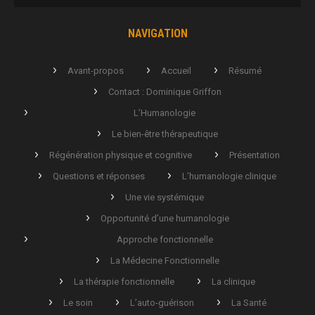
NAVIGATION
Avant-propos
Accueil
Résumé
Contact : Dominique Griffon
L’Humanologie
Le bien-être thérapeutique
Régénération physique et cognitive
Présentation
Questions et réponses
L’humanologie clinique
Une vie systémique
Opportunité d’une humanologie
Approche fonctionnelle
La Médecine Fonctionnelle
La thérapie fonctionnelle
La clinique
Le soin
L’auto-guérison
La Santé