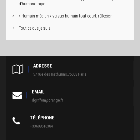
d’humanologie
« Humain médian » versus humain tout court, réflexion
Tout ce que je suis !
ADRESSE
57 rue des mathurins,75008 Paris
EMAIL
dgriffon@orange.fr
TÉLÉPHONE
+33608616384