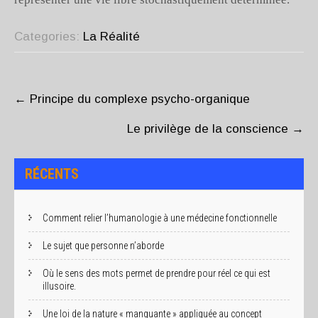
Categories:
La Réalité
POST
NAVIGATION
←
Principe du complexe psycho-organique
Le privilège de la conscience
→
RÉCENTS
Comment relier l’humanologie à une médecine fonctionnelle
Le sujet que personne n’aborde
Où le sens des mots permet de prendre pour réel ce qui est
illusoire.
Une loi de la nature « manquante » appliquée au concept