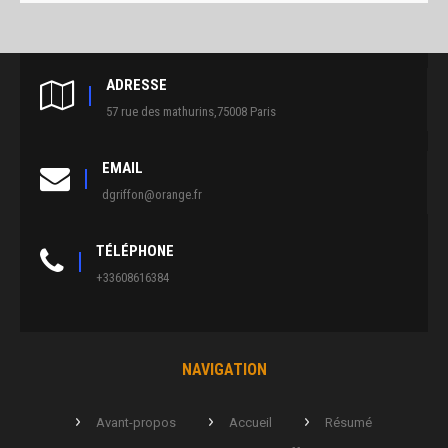
ADRESSE
57 rue des mathurins,75008 Paris
EMAIL
dgriffon@orange.fr
TÉLÉPHONE
+33608616384
NAVIGATION
Avant-propos
Accueil
Résumé