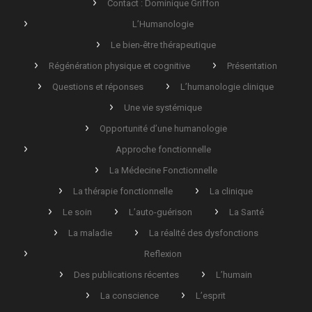
Contact : Dominique Griffon
L’Humanologie
Le bien-être thérapeutique
Régénération physique et cognitive
Présentation
Questions et réponses
L’humanologie clinique
Une vie systémique
Opportunité d’une humanologie
Approche fonctionnelle
La Médecine Fonctionnelle
La thérapie fonctionnelle
La clinique
Le soin
L’auto-guérison
La Santé
La maladie
La réalité des dysfonctions
Reflexion
Des publications récentes
L’humain
La conscience
L’esprit