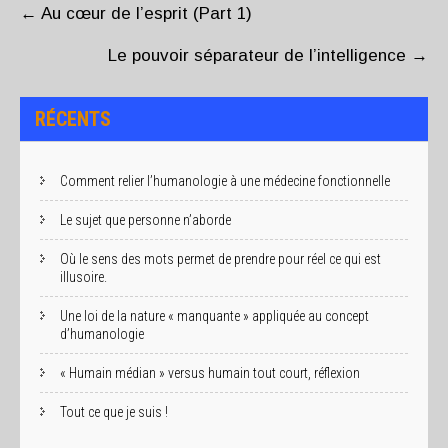
NAVIGATION
←
Au cœur de l’esprit (Part 1)
Le pouvoir séparateur de l’intelligence
→
RÉCENTS
Comment relier l’humanologie à une médecine fonctionnelle
Le sujet que personne n’aborde
Où le sens des mots permet de prendre pour réel ce qui est
illusoire.
Une loi de la nature « manquante » appliquée au concept
d’humanologie
« Humain médian » versus humain tout court, réflexion
Tout ce que je suis !